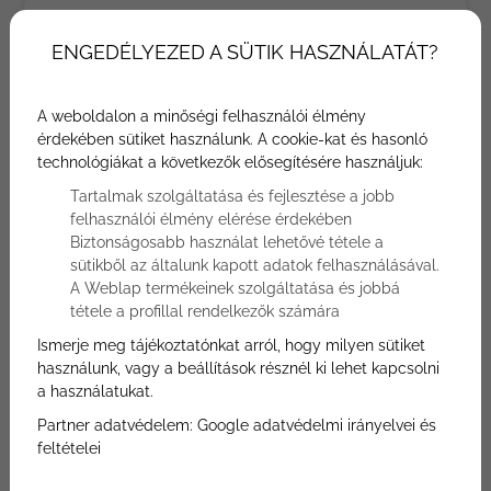
ENGEDÉLYEZED A SÜTIK HASZNÁLATÁT?
Ajánlatkérés
Az ajánlatkéréshez töltse ki az alábbi űrlapot.
A weboldalon a minőségi felhasználói élmény
Munkatársunk hamarosan felkeresi Önt
érdekében sütiket használunk. A cookie-kat és hasonló
telefonon, hogy a további részleteket
technológiákat a következők elősegítésére használjuk:
egyeztessék.
Tartalmak szolgáltatása és fejlesztése a jobb
Ajánlatkérés
Kedvezményes pihenés SZÉP
felhasználói élmény elérése érdekében
kártyával
Biztonságosabb használat lehetővé tétele a
sütikből az általunk kapott adatok felhasználásával.
Név
A Weblap termékeinek szolgáltatása és jobbá
tétele a profillal rendelkezők számára
Ismerje meg tájékoztatónkat arról, hogy milyen sütiket
E-mail
használunk, vagy a beállítások résznél ki lehet kapcsolni
a használatukat.
Partner adatvédelem:
Google adatvédelmi irányelvei és
Telefon
feltételei