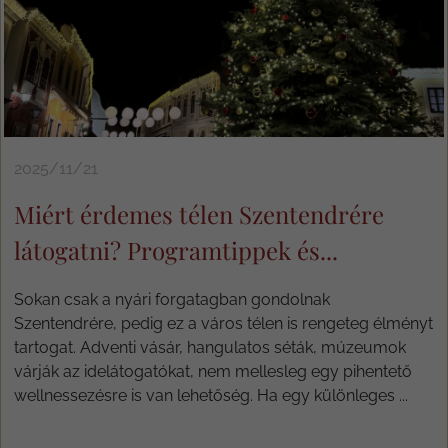
2025/11/21
Miért érdemes télen Szentendrére
látogatni? Programtippek és...
Sokan csak a nyári forgatagban gondolnak
Szentendrére, pedig ez a város télen is rengeteg élményt
tartogat. Adventi vásár, hangulatos séták, múzeumok
várják az idelátogatókat, nem mellesleg egy pihentető
wellnessezésre is van lehetőség. Ha egy különleges ...