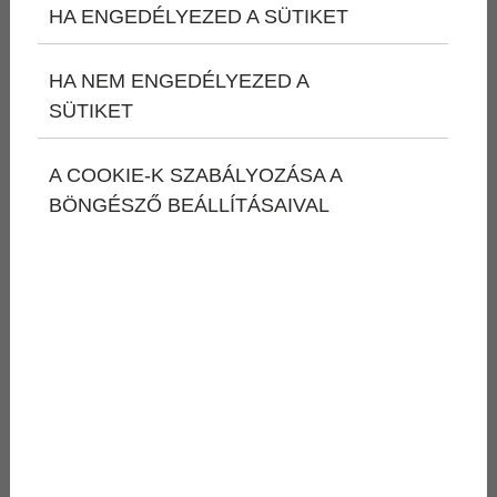
HA ENGEDÉLYEZED A SÜTIKET
HA NEM ENGEDÉLYEZED A
SÜTIKET
Üzenet
A COOKIE-K SZABÁLYOZÁSA A
BÖNGÉSZŐ BEÁLLÍTÁSAIVAL
Feliratkozom a hírlevélre
Az
adatvédelmi nyilatkozat
ot elolvastam és
elfogadom.
Nem vagyok robot!
Kapcsolatfelvétel