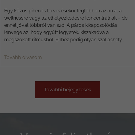
Egy közös pihenés tervezésekor legtöbben az árra, a
wellnessre vagy az elhelyezkedésre koncentrálnak – de
ennél jóval többről van szó. A páros kikapcsolódás
lényege az, hogy együtt legyetek, kiszakadva a
megszokott ritmusból. Ehhez pedig olyan szálláshely...
Tovább olvasom
További bejegyzések