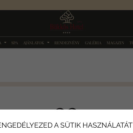
A
SPA
AJÁNLATOK
RENDEZVÉNY
GALÉRIA
MAGAZIN
T
ENGEDÉLYEZED A SÜTIK HASZNÁLATÁT