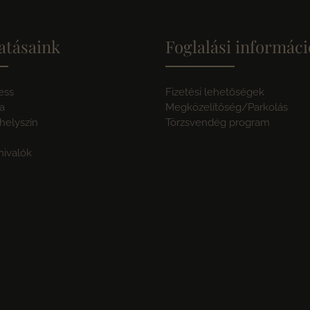
atásaink
Foglalási informác
ess
Fizetési lehetőségek
a
Megközelítőség/Parkolás
elyszín
Törzsvendég program
nivalók