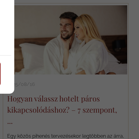
2025/08/16
Hogyan válassz hotelt páros
kikapcsolódáshoz? – 7 szempont,
...
Egy közös pihenés tervezésekor legtöbben az árra,