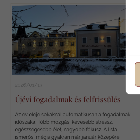
2026/01/13
Újévi fogadalmak és felfrissülés
Az év eleje sokaknál automatikusan a fogadalmak
időszaka. Több mozgás, kevesebb stressz,
egészségesebb élet, nagyobb fókusz. A lista
ismerős, mégis gyakran már január közepére