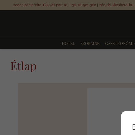
2000 Szentendre, Bükkös part 16.
|
+36-26-501-360
|
info@bukkoshotel.hu
HOTEL
SZOBÁINK
GASZTRONÓMI
Étlap