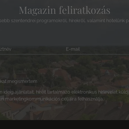
Magazin feliratkozás
ssebb szentendrei programokról, hírekről, valamint hotelünk pá
akat megismertem
ideig ajánlatait, híreit tartalmazó elektronikus hírlevelet kü
n marketingkommunikációs céljaira felhasználja.