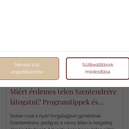
Minden süti
Sütibeállítások
engedélyezése
módosítása
2025/11/21
Miért érdemes télen Szentendrére
látogatni? Programtippek és...
Sokan csak a nyári forgatagban gondolnak
Szentendrére, pedig ez a város télen is rengeteg