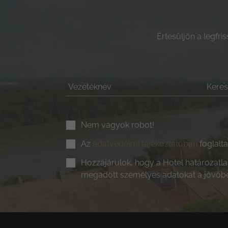
Értesüljön a legfri
Nem vagyok robot!
Az
adatvédelmi tájékoztatóban
foglalt
Hozzájárulok, hogy a Hotel határozatlan 
megadott személyes adatokat a jövőbe