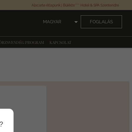
Alacarte étlapunk | Bükkös**** Hotel & SPA Szentendre
MAGYAR
FOGLALÁS
ÖRZSVENDÉG PROGRAM
KAPCSOLAT
?