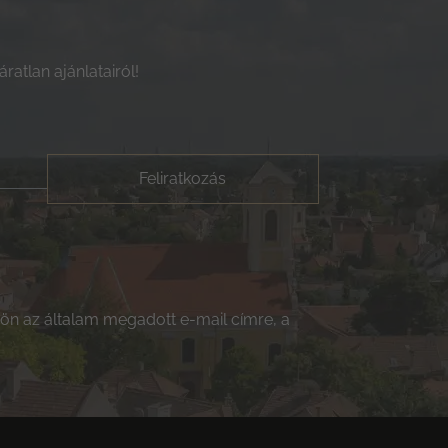
ratlan ajánlatairól!
Feliratkozás
ldjön az általam megadott e-mail címre, a