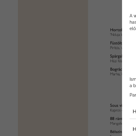
A w
has
elő
Ism
a b
Pa
H
H