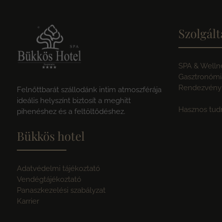
Szolgált
SPA & Welln
Gasztronómi
Rendezvényh
Felnőttbarát szállodánk intim atmoszférája
ideális helyszínt biztosít a meghitt
Hasznos tud
pihenéshez és a feltöltődéshez.
Bükkös hotel
Adatvédelmi tájékoztató
Vendégtájékoztató
Panaszkezelési szabályzat
Karrier