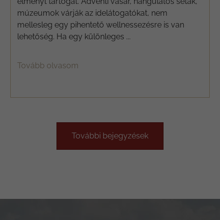
élményt tartogat. Adventi vásár, hangulatos séták,
múzeumok várják az idelátogatókat, nem
mellesleg egy pihentető wellnessezésre is van
lehetőség. Ha egy különleges ...
Tovább olvasom
További bejegyzések