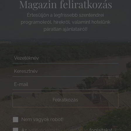
Magazin feliratkozás
Értesüljön a legfrissebb szentendrei
programokról, hírekről, valamint hotelünk
páratlan ajánlatairól!
Feliratkozás
Nem vagyok robot!
Az
adatvédelmi tájékoztatóban
foglaltakat