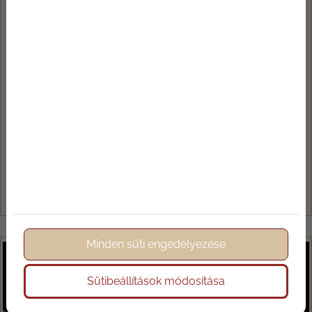
2026/01/13
Újévi fogadalmak és felfrissülés
Az év eleje sokaknál automatikusan a fogadalmak
időszaka. Több mozgás, kevesebb stressz,
egészségesebb élet, nagyobb fókusz. A lista ismerős,
mégis gyakran már január közepére elfáradunk tőle.
Nem azért, mert ne lenne bennünk szándék, hanem mert
az évkezd...
Tovább olvasom
Minden süti engedélyezése
Sütibeállítások módosítása