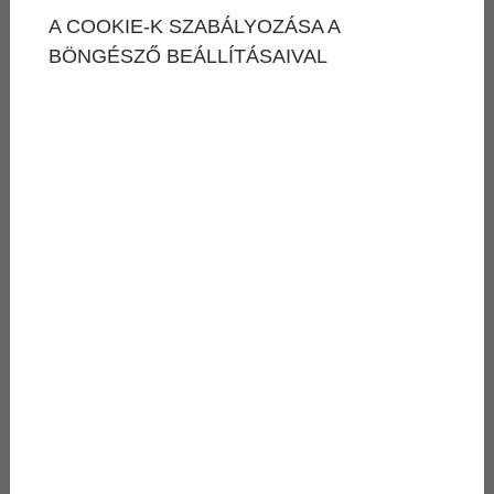
A COOKIE-K SZABÁLYOZÁSA A
BÖNGÉSZŐ BEÁLLÍTÁSAIVAL
01.
június
-
31.
augusztus
WELLNESS KIKAPCSOLÓDÁS
Nyári pezsgés
Nyaraljon Szentendrén
2026. június 01. - 2026. augusztus 31.
Bükkös**** Hotel & SPA Szentendre