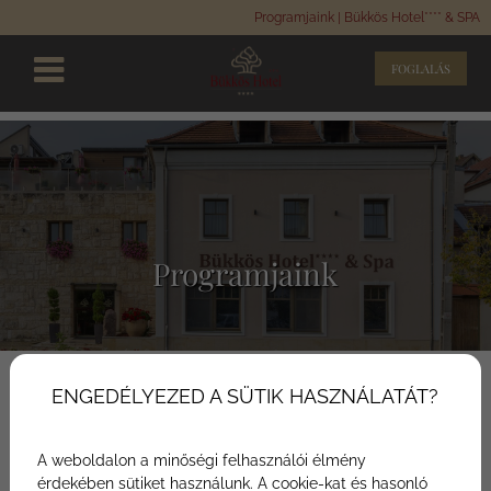
Programjaink | Bükkös Hotel**** & SPA
FOGLALÁS
Programjaink
ENGEDÉLYEZED A SÜTIK HASZNÁLATÁT?
A weboldalon a minőségi felhasználói élmény
érdekében sütiket használunk. A cookie-kat és hasonló