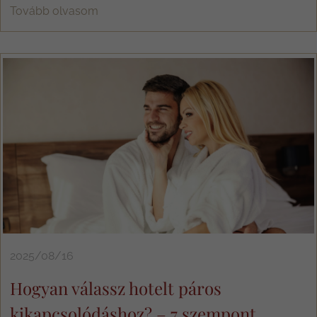
Tovább olvasom
2025/08/16
Hogyan válassz hotelt páros
kikapcsolódáshoz? – 7 szempont, ...