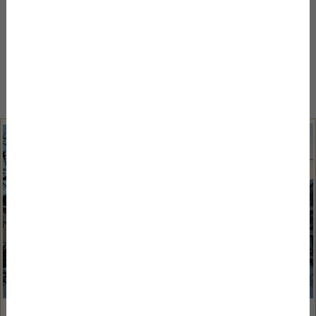
Ismerd meg Szentendre varázslatos városát,
programjait és a Bükkös**** Hotel legfrissebb híreit.