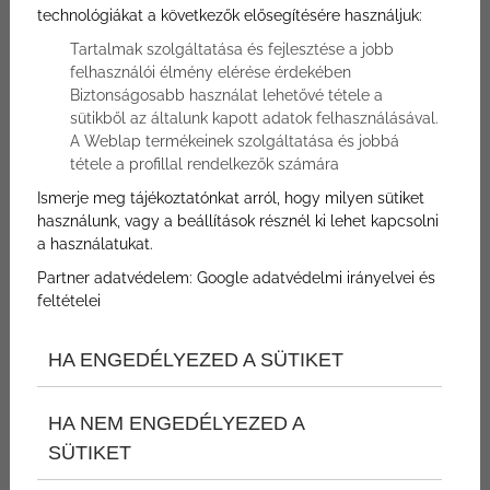
technológiákat a következők elősegítésére használjuk:
01.
Tartalmak szolgáltatása és fejlesztése a jobb
felhasználói élmény elérése érdekében
március
Biztonságosabb használat lehetővé tétele a
-
sütikből az általunk kapott adatok felhasználásával.
31.
A Weblap termékeinek szolgáltatása és jobbá
tétele a profillal rendelkezők számára
május
Ismerje meg tájékoztatónkat arról, hogy milyen sütiket
WELLNESS KIKAPCSOLÓDÁS
használunk, vagy a beállítások résznél ki lehet kapcsolni
a használatukat.
Tavaszi feltöltődés
Partner adatvédelem:
Google adatvédelmi irányelvei és
feltételei
Tavaszi fáradtság ellen
2026. március 01. - 2026. május 31.
HA ENGEDÉLYEZED A SÜTIKET
Bükkös**** Hotel & SPA Szentendre
HA NEM ENGEDÉLYEZED A
SÜTIKET
SZÁLLÁSFOGLALÁS