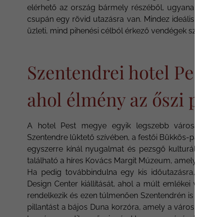
elérhető az ország bármely részéből, ugyanakkor a
csupán egy rövid utazásra van. Mindez ideálissá tes
üzleti, mind pihenési célból érkező vendégek számára
Szentendrei hotel Pest
ahol élmény az őszi pi
A hotel Pest megye egyik legszebb városában, e
Szentendre lüktető szívében, a festői Bükkös-patak a
egyszerre kínál nyugalmat és pezsgő kulturális élet
található a híres Kovács Margit Múzeum, amely a ke
Ha pedig továbbindulna egy kis időutazásra, csup
Design Center kiállítását, ahol a múlt emlékei várjá
rendelkezik és ezen túlmenően Szentendrén is közp
pillantást a bájos Duna korzóra, amely a város egyik