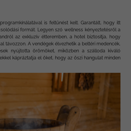
gramkínálatával is feltűnést kelt. Garantált, hogy itt
csolódási formát. Legyen szó wellness kényeztetésről a
dról az exkluzív étteremben, a hotel biztosítja, hogy
al távozzon. A vendégek élvezhetik a beltéri medencék,
sek nyújtotta örömöket, miközben a szálloda kiváló
ekkel kápráztatja el őket, hogy az őszi hangulat minden