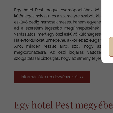
Egy hotel Pest megye csomópontjához közel, ahol
különleges helyszín és a személyre szabott kiszolgálá
esküvő pedig nemcsak mesés, hanem egyenesen áloms
ad a szerelem legszebb megünneplésének – külö
varázslatos, mert egy őszi esküvő különlegességét n
Ha évfordulókat ünnepelne, akkor ez az eleganciát és
Ahol minden részlet arról szól, hogy az együ
megkoronázásra. Az őszi időjárás változékony
szolgáltatásai biztosítják, hogy az élmény teljeskörű
Információk a rendezvényekről >>
Egy hotel Pest megyébe