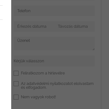
Telefon
Üzenet
Ajánlatkér
és típusa
Feliratkozom a hírlevélre
Az
adatvédelmi nyilatkozat
ot elolvastam
és elfogadom.
Nem vagyok robot!