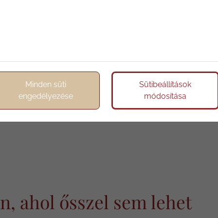
 egy születésnap is igazi ünnepi élménnyé válik. A
s minden pillanatot felejthetetlenné varázsol. Egy privát
zerű, ahol a romantikus környezet tökéletes hátteret
nösen ősszel, amikor a természet aranyló szépsége
ehéz felülmúlni.
 meghittséget sugárzó őszi helyszín tökéletes választás.
Minden süti
Sütibeállítások
tt töltött évek boldogsága méltóképpen kerüljön
engedélyezése
módosítása
sága sem jelent akadályt, hiszen a hotel komplex
 és zavartalan legyen, bármilyen körülmények között.
n, ahol ősszel sem lehet