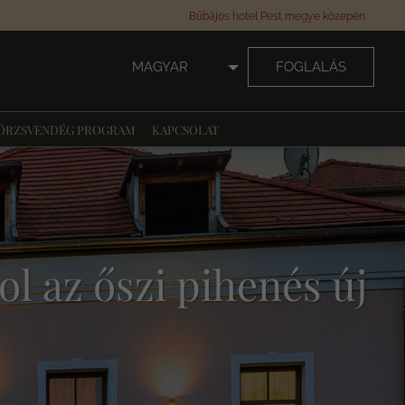
Bűbájos hotel Pest megye közepén
MAGYAR
FOGLALÁS
ÖRZSVENDÉG PROGRAM
KAPCSOLAT
l az őszi pihenés új