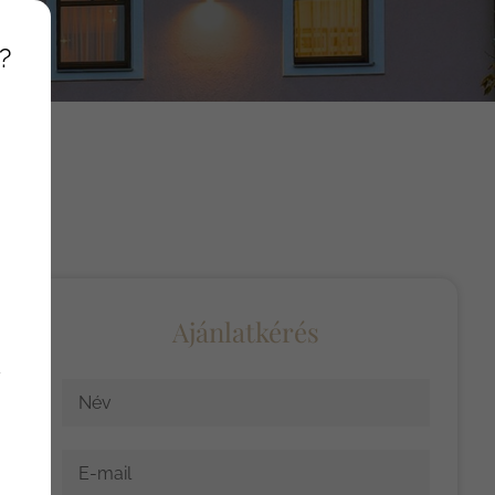
?
Ajánlatkérés
y
Név
E-mail