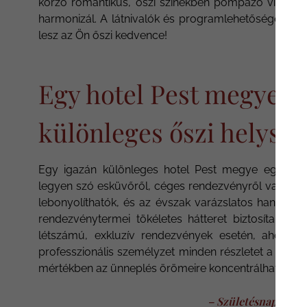
korzó romantikus, őszi színekben pompázó vízparti
harmonizál. A látnivalók és programlehetőségek ilye
lesz az Ön őszi kedvence!
Egy hotel Pest megye k
különleges őszi helyszí
Egy igazán különleges hotel Pest megye egyik l
legyen szó esküvőről, céges rendezvényről vagy priv
lebonyolíthatók, és az évszak varázslatos hangulat
rendezvénytermei tökéletes hátteret biztosítanak a
létszámú, exkluzív rendezvények esetén, ahol az 
professzionális személyzet minden részletet a legna
mértékben az ünneplés örömeire koncentrálhatnak.
– Születésnapok – 