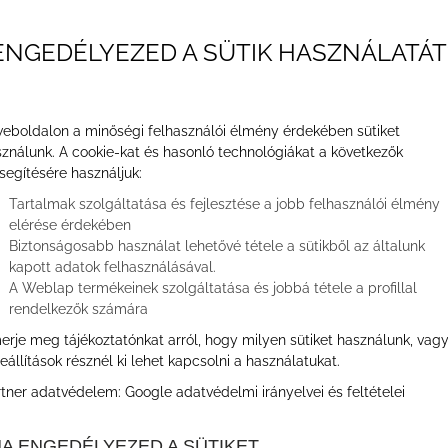
ENGEDÉLYEZED A SÜTIK HASZNÁLATÁT
eboldalon a minőségi felhasználói élmény érdekében sütiket
ználunk. A cookie-kat és hasonló technológiákat a következők
segítésére használjuk:
ók
Egy bűbájos hotel Pest megye közepén, ahol az
Tartalmak szolgáltatása és fejlesztése a jobb felhasználói élmény
elérése érdekében
Biztonságosabb használat lehetővé tétele a sütikből az általunk
jtaján, ahol az ősz aranyló színei varázslatos hangulatot
kapott adatok felhasználásával.
ltatásainak kényeztetése által. A
Bükkös Hotel****& SPA
A Weblap termékeinek szolgáltatása és jobbá tétele a profillal
 szívében, ahol az őszi pihenés új szintre emelkedik. A
rendelkezők számára
etes kiindulópont a környék felfedezéséhez, miközben
erje meg tájékoztatónkat arról, hogy milyen sütiket használunk, vag
désről szól
jon. Fedezze fel velünk ezt a gyöngyszemet,
eállítások résznél ki lehet kapcsolni a használatukat.
ndos részletek egyaránt hozzájárulnak, hogy tökéletes
rtner adatvédelem:
Google adatvédelmi irányelvei és feltételei
A ENGEDÉLYEZED A SÜTIKET