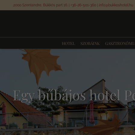
2000 Szentendre, Bükkös part 16.
|
+36-26-501-360
|
info@bukkoshotel.hu
HOTEL
SZOBÁINK
GASZTRONÓMI
Egy bűbájos hotel P