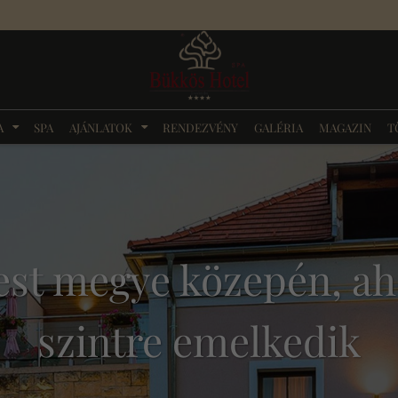
A
SPA
AJÁNLATOK
RENDEZVÉNY
GALÉRIA
MAGAZIN
T
est megye közepén, aho
szintre emelkedik