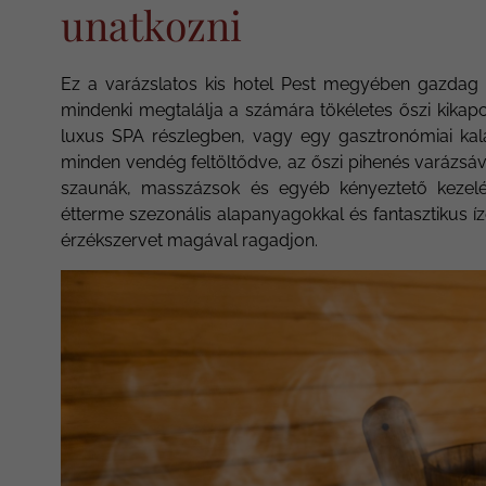
unatkozni
Ez a varázslatos kis hotel Pest megyében gazdag pro
mindenki megtalálja a számára tökéletes őszi kikap
luxus SPA részlegben, vagy egy gasztronómiai kalan
minden vendég feltöltődve, az őszi pihenés varázsáv
szaunák, masszázsok és egyéb kényeztető kezelé
étterme szezonális alapanyagokkal és fantasztikus íz
érzékszervet magával ragadjon.