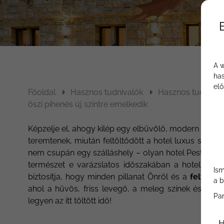
A w
has
elő
Főoldal
Hasznos tudnivalók
Hasznos tudnival
őszi pihenés új szintre emelkedik
Képzelje el, ahogy kilép egy elbűvölő, modern hotel a
teremtenek, miután feltöltődött a hotel luxus szolgá
nem csupán egy szálláshely – olyan hotel Pest megye
természet e varázslatos időszakában a hotel tökél
Ism
biztosítja, hogy minden pillanat Önről és a
feltöltő
a b
ahol a hűvös, friss levegő, a meleg színek és a go
Pa
legyen az itt töltött idő!
H