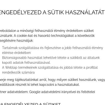
c
ENGEDÉLYEZED A SÜTIK HASZNÁLATÁT
A
a
A
eboldalon a minőségi felhasználói élmény érdekében sütiket
é
ználunk. A cookie-kat és hasonló technológiákat a következők
segítésére használjuk:
Tartalmak szolgáltatása és fejlesztése a jobb felhasználói élmény
elérése érdekében
Biztonságosabb használat lehetővé tétele a sütikből az általunk
kapott adatok felhasználásával.
A Weblap termékeinek szolgáltatása és jobbá tétele a profillal
rendelkezők számára
erje meg tájékoztatónkat arról, hogy milyen sütiket használunk, vag
eállítások résznél ki lehet kapcsolni a használatukat.
rtner adatvédelem:
Google adatvédelmi irányelvei és feltételei
A ENGEDÉLYEZED A SÜTIKET