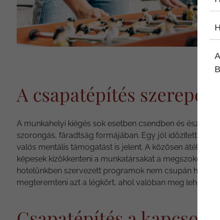
H
A
B
A csapatépítés szerepe 
A munkahelyi kiégés sok esetben csendben és észrevétlen
szorongás, fáradtság formájában. Egy jól időzített csa
valós mentális támogatást is jelent. A közösen átélt él
képesek kizökkenteni a munkatársakat a megszokott rutin
hotelünkben szervezett programok nem csupán helyszín
megteremteni azt a légkört, ahol valóban meg lehet pihenn
Csapatépítés a kapcsolat