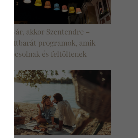
Ha nyár, akkor Szentendre –
felnőttbarát programok, amik
ikapcsolnak és feltöltenek