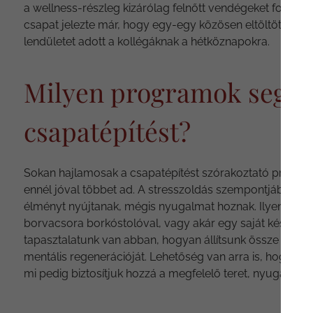
a wellness-részleg kizárólag felnőtt vendégeket fogad, 
csapat jelezte már, hogy egy-egy közösen eltöltött hétvé
lendületet adott a kollégáknak a hétköznapokra.
Milyen programok segíti
csapatépítést?
Sokan hajlamosak a csapatépítést szórakoztató progra
ennél jóval többet ad. A stresszoldás szempontjából k
élményt nyújtanak, mégis nyugalmat hoznak. Ilyen példá
borvacsora borkóstolóval, vagy akár egy saját készítésű
tapasztalatunk van abban, hogyan állítsunk össze oly
mentális regenerációját. Lehetőség van arra is, hogy a 
mi pedig biztosítjuk hozzá a megfelelő teret, nyugalmat é