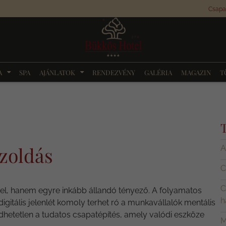
A
SPA
AJÁNLATOK
RENDEZVÉNY
GALÉRIA
MAGAZIN
T
szoldás
A
C
C
el, hanem egyre inkább állandó tényező. A folyamatos
h
igitális jelenlét komoly terhet ró a munkavállalók mentális
dhetetlen a tudatos csapatépítés, amely valódi eszköze
M