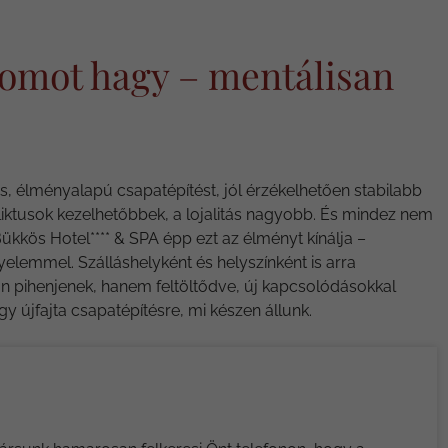
yomot hagy – mentálisan
 élményalapú csapatépítést, jól érzékelhetően stabilabb
iktusok kezelhetőbbek, a lojalitás nagyobb. És mindez nem
kös Hotel**** & SPA épp ezt az élményt kínálja –
elemmel. Szálláshelyként és helyszínként is arra
n pihenjenek, hanem feltöltődve, új kapcsolódásokkal
gy újfajta csapatépítésre, mi készen állunk.