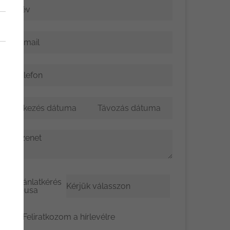
Név
E-mail
Telefon
Üzenet
Ajánlatkérés
típusa
Feliratkozom a hírlevélre