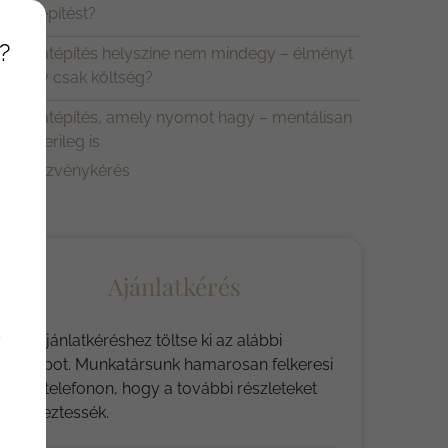
sapatépítést?
?
 csapatépítés helyszíne nem mindegy – élményt
d vagy csak költség?
 csapatépítés, amely nyomot hagy – mentálisan
s emberileg is
Rendezvénykérés
Ajánlatkérés
Az ajánlatkéréshez töltse ki az alábbi
y
űrlapot. Munkatársunk hamarosan felkeresi
Önt telefonon, hogy a további részleteket
egyeztessék.