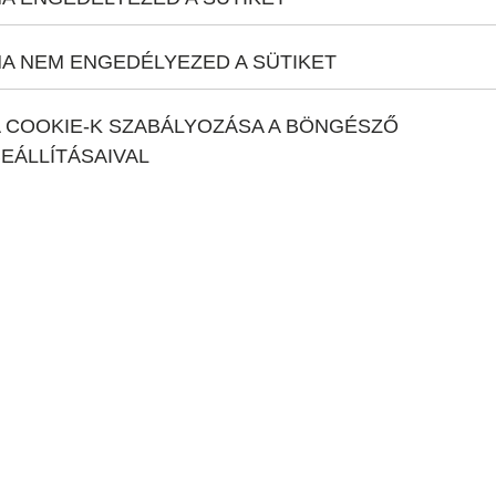
A NEM ENGEDÉLYEZED A SÜTIKET
 COOKIE-K SZABÁLYOZÁSA A BÖNGÉSZŐ
EÁLLÍTÁSAIVAL
a kiégés megelőzésében
ül alakul ki: motiválatlanság, romló teljesítmény,
patépítő program ilyenkor nemcsak élményt nyújt, hanem
mények – különösen, ha azok tartalmasak és élményszerűek –
ból, és új perspektívát adni a hétköznapi kihívásokhoz. A
t biztosítanak ehhez, hanem segítenek tudatosan
i – testileg és mentálisan is.
építés szolgálatában