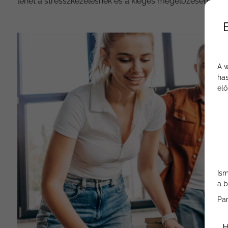
lehet a stresszkezelésnek és a kiégés megelőzésének.
A w
has
elő
Ism
a b
Pa
H