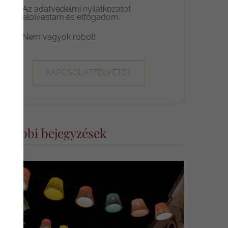
Az
adatvédelmi nyilatkozat
ot
elolvastam és elfogadom.
Nem vagyok robot!
KAPCSOLATFELVÉTEL
További bejegyzések