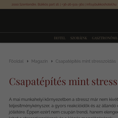
2000 Szentendre, Bükkös part 16.
|
+36-26-501-360
|
info@bukkoshotel.hu
HOTEL
SZOBÁINK
GASZTRONÓMI
Főoldal
Magazin
Csapatépítés mint stresszoldás
Csapatépítés mint stres
A mai munkahelyi környezetben a stressz már nem kivét
teljesítménykényszer, a gyors reakcióidők és az állandó d
jóllétére. Éppen ezért nem csupán trendi, hanem elenge