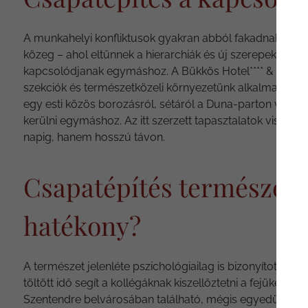
A munkahelyi konfliktusok gyakran abból fakadnak, hogy
közeg – ahol eltűnnek a hierarchiák és új szerepek ker
kapcsolódjanak egymáshoz. A Bükkös Hotel**** & SPA lehet
szekciók és természetközeli környezetünk alkalmas aká
egy esti közös borozásról, sétáról a Duna-parton vagy eg
kerülni egymáshoz. Az itt szerzett tapasztalatok vissz
napig, hanem hosszú távon.
Csapatépítés természetk
hatékony?
A természet jelenléte pszichológiailag is bizonyítottan cs
töltött idő segít a kollégáknak kiszellőztetni a fejüket, 
Szentendre belvárosában található, mégis egyedülállóan