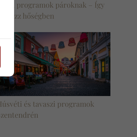
Nyári programok pároknak – Így
randizz hőségben
Húsvéti és tavaszi programok
Szentendrén