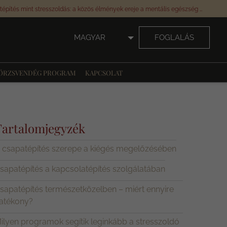
Csapatépítés mint stresszoldás: a közös élmények ereje a mentális egészség megőrzésében
MAGYAR
FOGLALÁS
ÖRZSVENDÉG PROGRAM
KAPCSOLAT
Tartalomjegyzék
 csapatépítés szerepe a kiégés megelőzésében
sapatépítés a kapcsolatépítés szolgálatában
sapatépítés természetközelben – miért ennyire
atékony?
ilyen programok segítik leginkább a stresszoldó