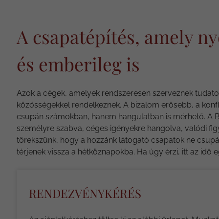
A csapatépítés, amely n
és emberileg is
Azok a cégek, amelyek rendszeresen szerveznek tudatos,
közösségekkel rendelkeznek. A bizalom erősebb, a konfl
csupán számokban, hanem hangulatban is mérhető. A Bük
személyre szabva, céges igényekre hangolva, valódi figy
törekszünk, hogy a hozzánk látogató csapatok ne csupá
térjenek vissza a hétköznapokba. Ha úgy érzi, itt az idő e
RENDEZVÉNYKÉRÉS