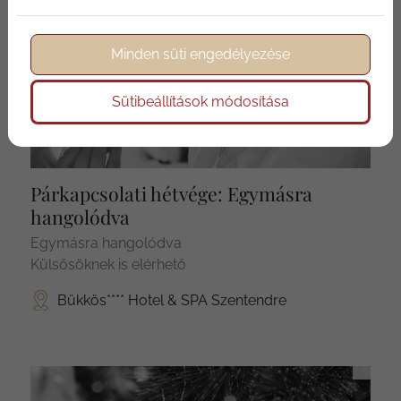
Minden süti engedélyezése
Nem foglalható
Sütibeállítások módosítása
Párkapcsolati hétvége: Egymásra
hangolódva
Egymásra hangolódva
Külsősöknek is elérhető
Bükkös**** Hotel & SPA Szentendre