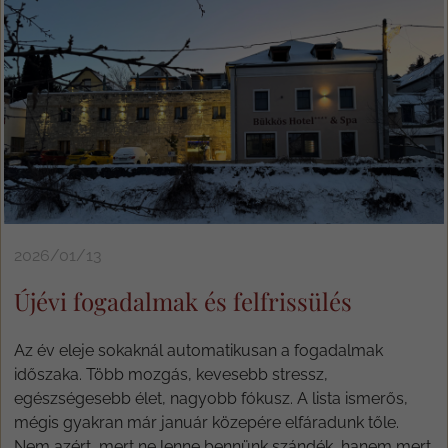
2026/01/13
Újévi fogadalmak és felfrissülés
Az év eleje sokaknál automatikusan a fogadalmak
időszaka. Több mozgás, kevesebb stressz,
egészségesebb élet, nagyobb fókusz. A lista ismerős,
mégis gyakran már január közepére elfáradunk tőle.
Nem azért, mert ne lenne bennünk szándék, hanem mert