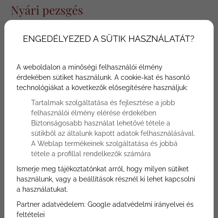
Nyári pezsgés
ENGEDÉLYEZED A SÜTIK HASZNÁLATÁT?
2026.
2026.
-
június 01.
augusztus 31.
A weboldalon a minőségi felhasználói élmény
érdekében sütiket használunk. A cookie-kat és hasonló
Bükkös**** Hotel & SPA Szentendre
technológiákat a következők elősegítésére használjuk:
Tartalmak szolgáltatása és fejlesztése a jobb
felhasználói élmény elérése érdekében
Gyermekmentes kikapcsolódásra vágyik? Nyáron is
Biztonságosabb használat lehetővé tétele a
várjuk Szentendrén a Bükkös**** Hotel & SPA-ban
sütikből az általunk kapott adatok felhasználásával.
felnőttbarát szállodánkban! Számos nyári program és
A Weblap termékeinek szolgáltatása és jobbá
a tökéletes kikapcsolódás élménye.
tétele a profillal rendelkezők számára
Nyári extra szolgáltatásaink,
Ismerje meg tájékoztatónkat arról, hogy milyen sütiket
használunk, vagy a beállítások résznél ki lehet kapcsolni
amivel Önt is várjuk:
a használatukat.
Partner adatvédelem:
Google adatvédelmi irányelvei és
feltételei
Egy felejthetetlen éjszaka hangulatos, modern