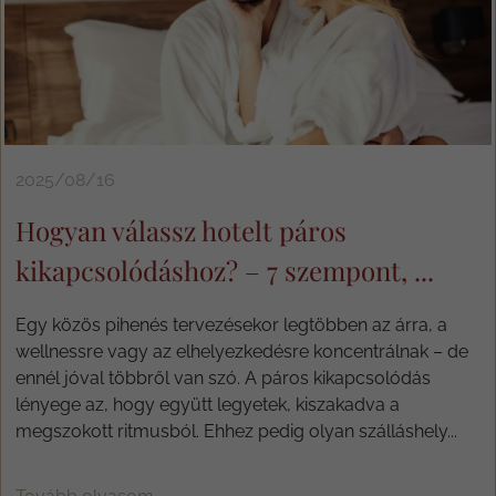
2025/08/16
Hogyan válassz hotelt páros
kikapcsolódáshoz? – 7 szempont, ...
Egy közös pihenés tervezésekor legtöbben az árra, a
wellnessre vagy az elhelyezkedésre koncentrálnak – de
ennél jóval többről van szó. A páros kikapcsolódás
lényege az, hogy együtt legyetek, kiszakadva a
megszokott ritmusból. Ehhez pedig olyan szálláshely...