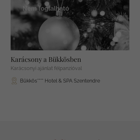
Nem foglalható
Karácsony a Bükkösben
Karácsonyi ajánlat félpanzióval
Bükkös**** Hotel & SPA Szentendre