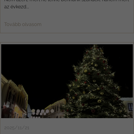
az évkezd...
Tovább olvasom
2025/11/21