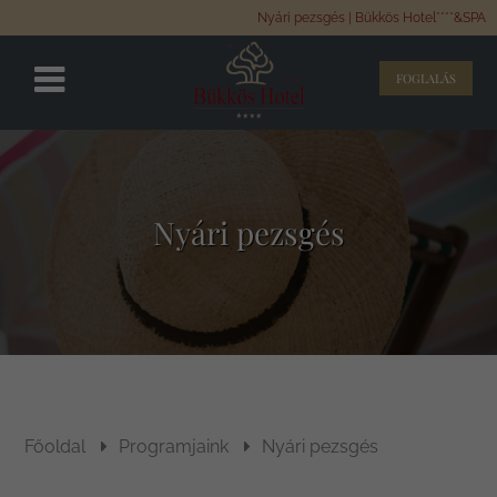
Nyári pezsgés | Bükkös Hotel****&SPA
FOGLALÁS
Nyári pezsgés
Főoldal
Programjaink
Nyári pezsgés