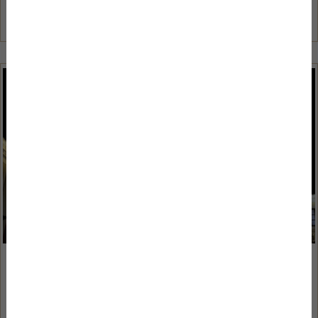
Tovább olvasom
2025/11/21
Miért érdemes télen Szentendrére