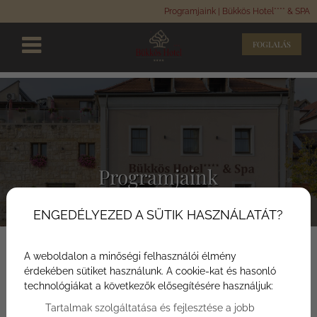
Programjaink | Bükkös Hotel**** & SPA
FOGLALÁS
Programjaink
ENGEDÉLYEZED A SÜTIK HASZNÁLATÁT?
A weboldalon a minőségi felhasználói élmény
érdekében sütiket használunk. A cookie-kat és hasonló
technológiákat a következők elősegítésére használjuk:
Tartalmak szolgáltatása és fejlesztése a jobb