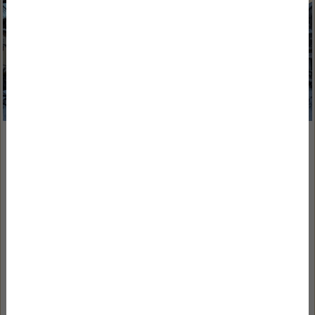
2026/01/13
Újévi fogadalmak és felfrissülés
Az év eleje sokaknál automatikusan a fogadalmak
időszaka. Több mozgás, kevesebb stressz,
egészségesebb élet, nagyobb fókusz. A lista ismerős,
mégis gyakran már január közepére elfáradunk tőle.
Nem azért, mert ne lenne bennünk szándék, hanem mert
az évkezd...