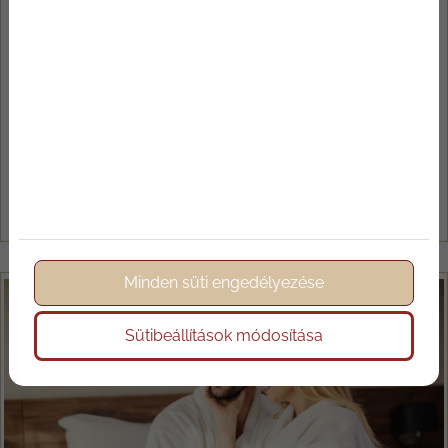
látogatni? Programtippek és...
Sokan csak a nyári forgatagban gondolnak
Szentendrére, pedig ez a város télen is rengeteg élményt
tartogat. Adventi vásár, hangulatos séták, múzeumok
várják az idelátogatókat, nem mellesleg egy pihentető
wellnessezésre is van lehetőség. Ha egy különleges ...
Tovább olvasom
Minden süti engedélyezése
Sütibeállítások módosítása