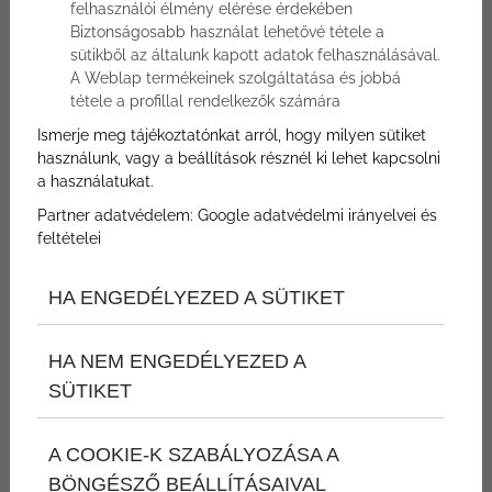
felhasználói élmény elérése érdekében
Biztonságosabb használat lehetővé tétele a
sütikből az általunk kapott adatok felhasználásával.
A Weblap termékeinek szolgáltatása és jobbá
Nem foglalható
tétele a profillal rendelkezők számára
Ismerje meg tájékoztatónkat arról, hogy milyen sütiket
használunk, vagy a beállítások résznél ki lehet kapcsolni
a használatukat.
Partner adatvédelem:
Google adatvédelmi irányelvei és
feltételei
Karácsony a Bükkösben
HA ENGEDÉLYEZED A SÜTIKET
Karácsonyi ajánlat félpanzióval
Bükkös**** Hotel & SPA Szentendre
HA NEM ENGEDÉLYEZED A
SÜTIKET
A COOKIE-K SZABÁLYOZÁSA A
1
2
3
4
Utolsó oldal
BÖNGÉSZŐ BEÁLLÍTÁSAIVAL