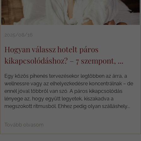
2025/08/16
Hogyan válassz hotelt páros
kikapcsolódáshoz? – 7 szempont, ...
Egy közös pihenés tervezésekor legtöbben az árra, a
wellnessre vagy az elhelyezkedésre koncentrálnak – de
ennél jóval többről van szó. A páros kikapcsolódás
lényege az, hogy együtt legyetek, kiszakadva a
megszokott ritmusból. Ehhez pedig olyan szálláshely...
Tovább olvasom