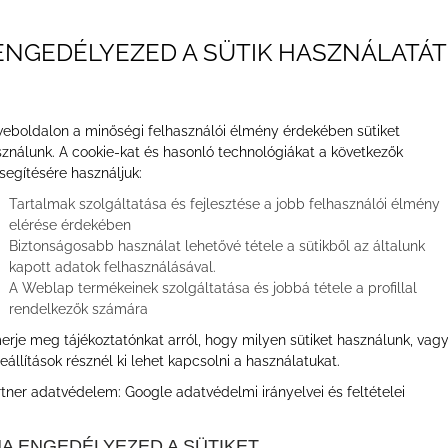
ENGEDÉLYEZED A SÜTIK HASZNÁLATÁT
eboldalon a minőségi felhasználói élmény érdekében sütiket
ználunk. A cookie-kat és hasonló technológiákat a következők
segítésére használjuk:
Tartalmak szolgáltatása és fejlesztése a jobb felhasználói élmény
elérése érdekében
Biztonságosabb használat lehetővé tétele a sütikből az általunk
kapott adatok felhasználásával.
A Weblap termékeinek szolgáltatása és jobbá tétele a profillal
rendelkezők számára
erje meg tájékoztatónkat arról, hogy milyen sütiket használunk, vag
eállítások résznél ki lehet kapcsolni a használatukat.
rtner adatvédelem:
Google adatvédelmi irányelvei és feltételei
A ENGEDÉLYEZED A SÜTIKET