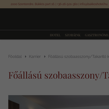
2000 Szentendre, Bükkös part 16.
|
+36-26-501-360
|
info@bukkoshotel.hu
HOTEL
SZOBÁINK
GASZTRONÓMI
Főoldal
Karrier
Főállású szobaasszony/Takarító 
Főállású szobaasszony/T