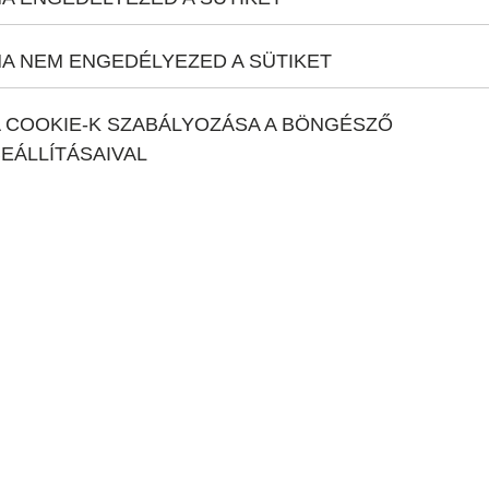
A NEM ENGEDÉLYEZED A SÜTIKET
 COOKIE-K SZABÁLYOZÁSA A BÖNGÉSZŐ
EÁLLÍTÁSAIVAL
 2-3 nap, ebből 1 hétvége)
ások: