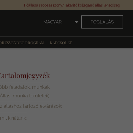
Főállású szobaasszony/Takarító kolléganő állás lehetőség
MAGYAR
FOGLALÁS
ÖRZSVENDÉG PROGRAM
KAPCSOLAT
Tartalomjegyzék
őbb feladatok, munkák
Állás, munka területe(i):
z álláshoz tartozó elvárások:
mit kínálunk: