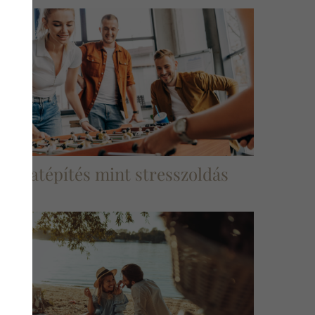
sapatépítés mint stresszoldás