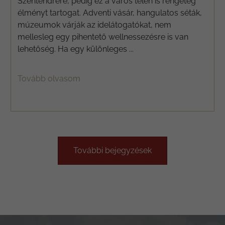
Szentendrére, pedig ez a város télen is rengeteg
élményt tartogat. Adventi vásár, hangulatos séták,
múzeumok várják az idelátogatókat, nem
mellesleg egy pihentető wellnessezésre is van
lehetőség. Ha egy különleges ...
Tovább olvasom
További bejegyzések