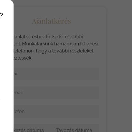
?
Ajánlatkérés
Az ajánlatkéréshez töltse ki az alábbi
űrlapot. Munkatársunk hamarosan felkeresi
Önt telefonon, hogy a további részleteket
egyeztessék.
Név
E-mail
y
Telefon