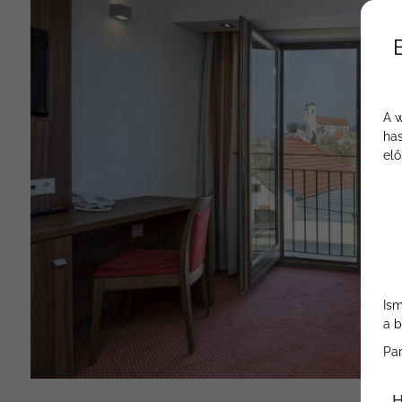
A w
has
elő
Ism
a b
Pa
H