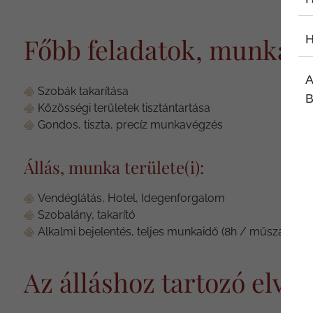
Főbb feladatok, munkák
H
A
Szobák takarítása
B
Közösségi területek tisztántartása
Gondos, tiszta, precíz munkavégzés
Állás, munka területe(i):
Vendéglátás, Hotel, Idegenforgalom
Szobalány, takarító
Alkalmi bejelentés, teljes munkaidő (8h / műszak, heti
Az álláshoz tartozó elvár