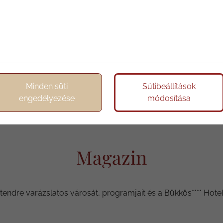
Minden süti
Sütibeállítások
engedélyezése
módosítása
Magazin
ndre varázslatos városát, programjait és a Bükkös**** Hotel l