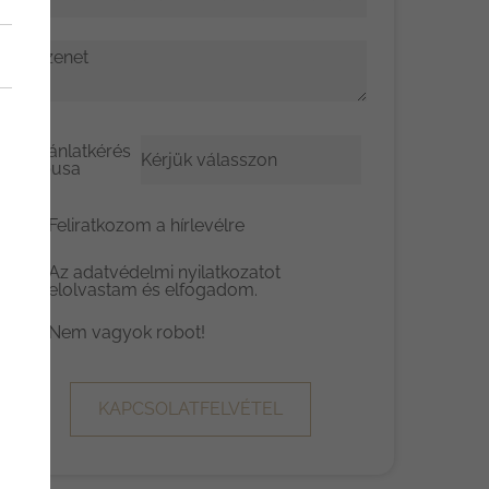
Üzenet
Ajánlatkérés
típusa
Feliratkozom a hírlevélre
Az
adatvédelmi nyilatkozat
ot
elolvastam és elfogadom.
Nem vagyok robot!
KAPCSOLATFELVÉTEL