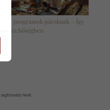
Nyári programok pároknak – Így
randizz hőségben
egfrissebb híreit.