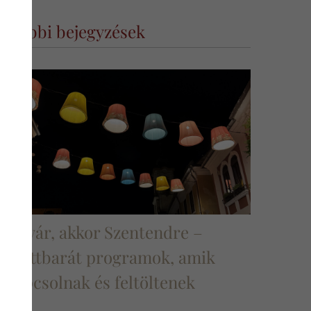
További bejegyzések
Ha nyár, akkor Szentendre –
felnőttbarát programok, amik
ikapcsolnak és feltöltenek