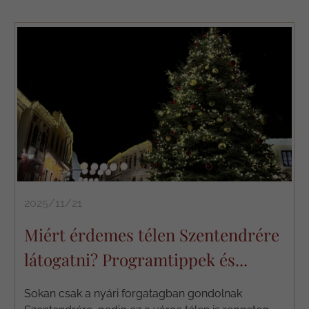
2025/11/21
Miért érdemes télen Szentendrére
látogatni? Programtippek és...
Sokan csak a nyári forgatagban gondolnak