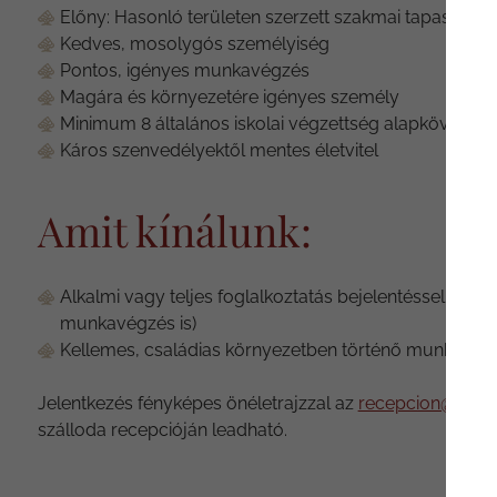
Előny: Hasonló területen szerzett szakmai tapasztalat
Kedves, mosolygós személyiség
Pontos, igényes munkavégzés
Magára és környezetére igényes személy
Minimum 8 általános iskolai végzettség alapkövetel
Káros szenvedélyektől mentes életvitel
Amit kínálunk:
Alkalmi vagy teljes foglalkoztatás bejelentéssel ( 8 
munkavégzés is)
Kellemes, családias környezetben történő munkavégzés
Jelentkezés fényképes önéletrajzzal az
recepcion@bukko
szálloda recepcióján leadható.