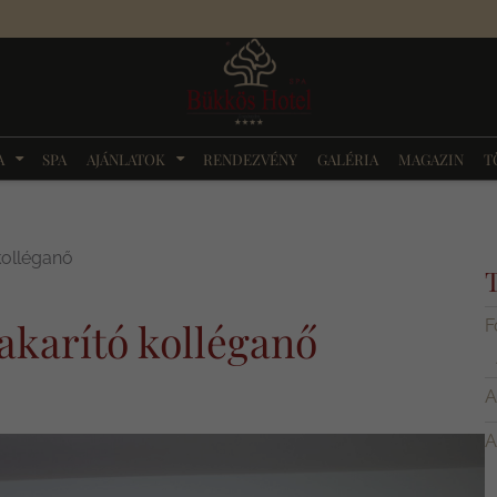
A
SPA
AJÁNLATOK
RENDEZVÉNY
GALÉRIA
MAGAZIN
T
kolléganő
akarító kolléganő
F
A
A